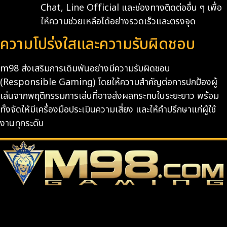
Chat, Line Official และช่องทางติดต่ออื่น ๆ เพื่อ
ให้ความช่วยเหลือได้อย่างรวดเร็วและตรงจุด
ความโปร่งใสและความรับผิดชอบ
m98 ส่งเสริมการเดิมพันอย่างมีความรับผิดชอบ
(Responsible Gaming) โดยให้ความสำคัญต่อการปกป้องผู้
เล่นจากพฤติกรรมการเล่นที่อาจส่งผลกระทบในระยะยาว พร้อม
ทั้งจัดให้มีเครื่องมือประเมินความเสี่ยง และให้คำปรึกษาแก่ผู้ใช้
งานทุกระดับ