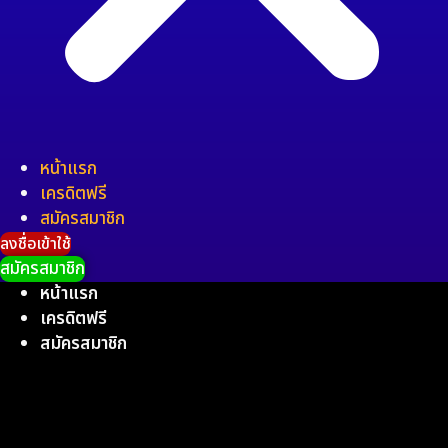
หน้าแรก
เครดิตฟรี
สมัครสมาชิก
ลงชื่อเข้าใช้
สมัครสมาชิก
หน้าแรก
เครดิตฟรี
สมัครสมาชิก