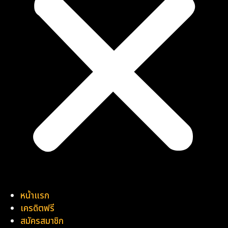
หน้าแรก
เครดิตฟรี
สมัครสมาชิก