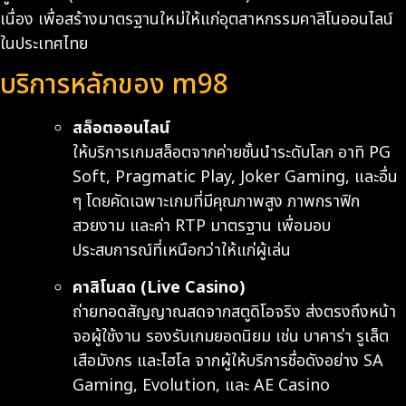
เนื่อง เพื่อสร้างมาตรฐานใหม่ให้แก่อุตสาหกรรมคาสิโนออนไลน์
ในประเทศไทย
บริการหลักของ m98
สล็อตออนไลน์
ให้บริการเกมสล็อตจากค่ายชั้นนำระดับโลก อาทิ PG
Soft, Pragmatic Play, Joker Gaming, และอื่น
ๆ โดยคัดเฉพาะเกมที่มีคุณภาพสูง ภาพกราฟิก
สวยงาม และค่า RTP มาตรฐาน เพื่อมอบ
ประสบการณ์ที่เหนือกว่าให้แก่ผู้เล่น
คาสิโนสด (Live Casino)
ถ่ายทอดสัญญาณสดจากสตูดิโอจริง ส่งตรงถึงหน้า
จอผู้ใช้งาน รองรับเกมยอดนิยม เช่น บาคาร่า รูเล็ต
เสือมังกร และไฮโล จากผู้ให้บริการชื่อดังอย่าง SA
Gaming, Evolution, และ AE Casino