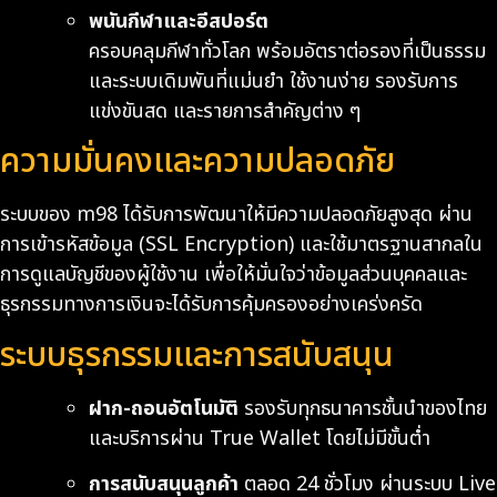
พนันกีฬาและอีสปอร์ต
ครอบคลุมกีฬาทั่วโลก พร้อมอัตราต่อรองที่เป็นธรรม
และระบบเดิมพันที่แม่นยำ ใช้งานง่าย รองรับการ
แข่งขันสด และรายการสำคัญต่าง ๆ
ความมั่นคงและความปลอดภัย
ระบบของ m98 ได้รับการพัฒนาให้มีความปลอดภัยสูงสุด ผ่าน
การเข้ารหัสข้อมูล (SSL Encryption) และใช้มาตรฐานสากลใน
การดูแลบัญชีของผู้ใช้งาน เพื่อให้มั่นใจว่าข้อมูลส่วนบุคคลและ
ธุรกรรมทางการเงินจะได้รับการคุ้มครองอย่างเคร่งครัด
ระบบธุรกรรมและการสนับสนุน
ฝาก-ถอนอัตโนมัติ
รองรับทุกธนาคารชั้นนำของไทย
และบริการผ่าน True Wallet โดยไม่มีขั้นต่ำ
การสนับสนุนลูกค้า
ตลอด 24 ชั่วโมง ผ่านระบบ Live